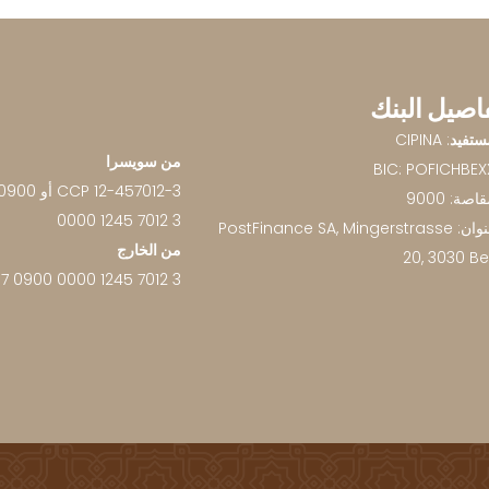
اصيل البنك
ستفيد
: CIPINA
من سويسرا
BIC: POFICHBEX
2-457012-3
اصة: 9000
0000 1245 7012 3
العنوان: PostFinance SA, Mingerstrasse
من الخارج
20, 3030 Be
7 0900 0000 1245 7012 3