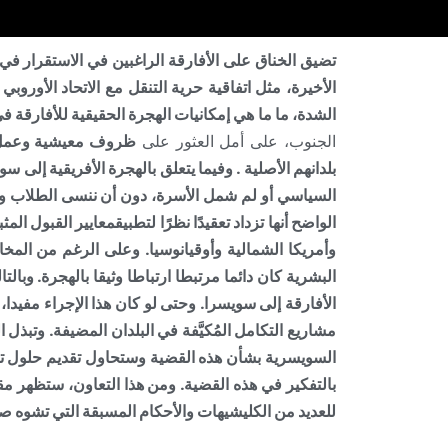
تضيق الخناق على الأفارقة الراغبين في الاستقرار في 
الشدة، ما ما هي إمكانيات الهجرة الحقيقية للأفارقة
الجنوب، على أمل العثور على
ظروف معيشية وعمل
بلدانهم الأصلية
.
وفيما يتعلق بالهجرة الأفريقية إلى 
السياسي أو لم شمل الأسرة، دون أن ننسى الطلاب وال
الواضح أنها تزداد تعقيدًا نظرًا لتطبيق
معايير القبول المث
وأمريكا الشمالية وأوقيانوسيا. وعلى الرغم من المخ
البشرية كان دائما مرتبطا ارتباطا وثيقا بالهجرة.
وبالت
الأفارقة إلى سويسرا. وحتى لو كان هذا الإجراء مفيدا
مشاريع التكامل المُكيَّفة
السويسرية بشأن هذه القضية وستحاول تقديم حلول تحت
للعديد من الكليشيهات والأحكام المسبقة التي تشوه صو