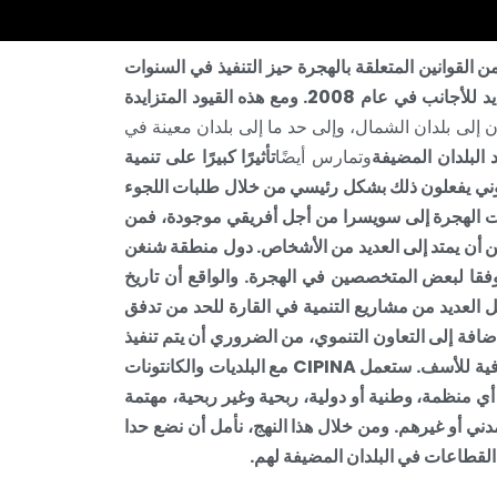
 القوانين المتعلقة بالهجرة حيز التنفيذ في السنوات
الأخيرة، مثل اتفاقية حرية التنقل مع الاتحاد الأوروبي في عام 2002، ومراجعة قانون اللجوء في عام 2007، والقانون الجديد للأجانب في عام 2008. ومع هذه القيود المتزايدة
ون إلى بلدان الشمال، وإلى حد ما إلى بلدان معينة في
د البلدان المضيفة
وتمارس أيضًا
تأثيرًا كبيرًا على تنمية
انوني يفعلون ذلك بشكل رئيسي من خلال طلبات اللجوء
لات الهجرة إلى سويسرا من أجل أفريقي موجودة، فمن
ن أن يمتد إلى العديد من الأشخاص. دول منطقة شنغن
وفقا لبعض المتخصصين في الهجرة. والواقع أن تاريخ
يل العديد من مشاريع التنمية في القارة للحد من تدفق
إضافة إلى
التعاون التنموي
، من الضروري أن يتم تنفيذ
في البلدان المضيفة. وتبذل العديد من البلديات السويسرية جهودًا جديرة بالثناء في هذا الاتجاه. غير كافية للأسف. ستعمل CIPINA مع البلديات والكانتونات
 منظمة، وطنية أو دولية، ربحية وغير ربحية، مهتمة
وتوصيات لمختلف شركاء CIPINA، سواء الدولة أو المجتمع المدني أو غيرهم. ومن خلال هذا النهج، نأمل أن نضع حدا
القطاعات في البلدان المضيفة لهم.