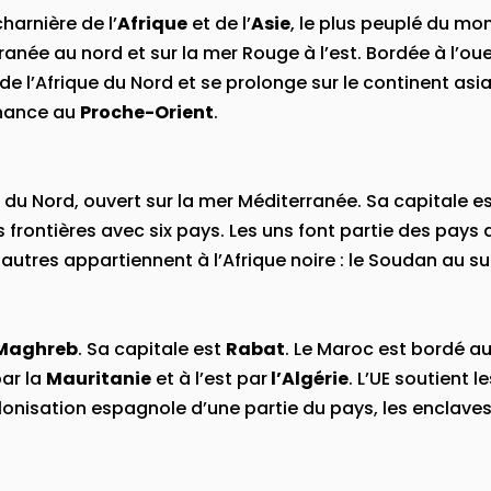
charnière de l’
Afrique
et de l’
Asie
, le plus peuplé du mo
ranée au nord et sur la mer Rouge à l’est. Bordée à l’oue
 de l’Afrique du Nord et se prolonge sur le continent asi
nance au
Proche-Orient
.
du Nord, ouvert sur la mer Méditerranée. Sa capitale e
frontières avec six pays. Les uns font partie des pays ara
 autres appartiennent à l’Afrique noire : le Soudan au su
Maghreb
. Sa capitale est
Rabat
. Le Maroc est bordé a
par la
Mauritanie
et à l’est par
l’Algérie
. L’UE soutient l
olonisation espagnole d’une partie du pays, les enclave