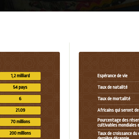
1,2 milliard
Espérance de vie
54 pays
Taux de natalité
6
Taux de mortalité
21.09
Africains qui seront d
Pourcentage des réser
70 millions
cultivables mondiales 
200 millions
Taux de croissance du 
dernière décennie