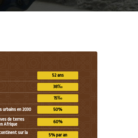
52 ans
38‰
15‰
es urbains en 2030
50%
ves de terres
60%
en Afrique
continent sur la
5% par an