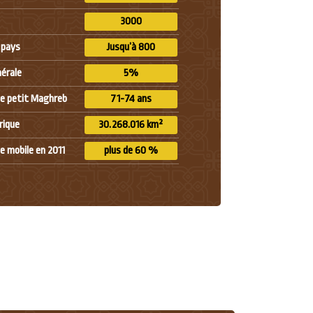
3000
 pays
Jusqu’à 800
nérale
5%
le petit Maghreb
71-74 ans
frique
30.268.016 km²
e mobile en 2011
plus de 60 %