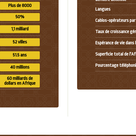
Plus de 8000
Langues
50%
Cablos-opérateurs par
1,1 milliard
Taux de croissance gé
52 villes
Espérance de vie dans 
Superficie total de l'A
51.5 ans
Pourcentage téléphoni
40 millions
60 milliards de
dollars en Afrique