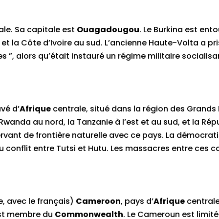
le. Sa capitale est
Ouagadougou
. Le Burkina est ento
na et la Côte d’Ivoire au sud. L’ancienne Haute-Volta a p
 ”, alors qu’était instauré un régime militaire socialisa
avé d’
Afrique
centrale, situé dans la région des Grands 
 Rwanda au nord, la Tanzanie à l’est et au sud, et la 
servant de frontière naturelle avec ce pays. La démocrat
 conflit entre Tutsi et Hutu. Les massacres entre ces 
le, avec le français)
Cameroon
, pays d’
Afrique
centrale
est membre du
Commonwealth
. Le Cameroun est limité 