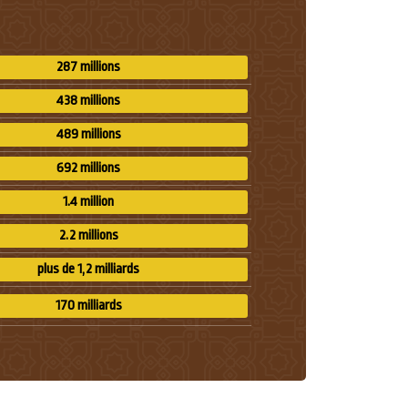
287 millions
438 millions
489 millions
692 millions
1.4 million
2.2 millions
plus de 1,2 milliards
170 milliards