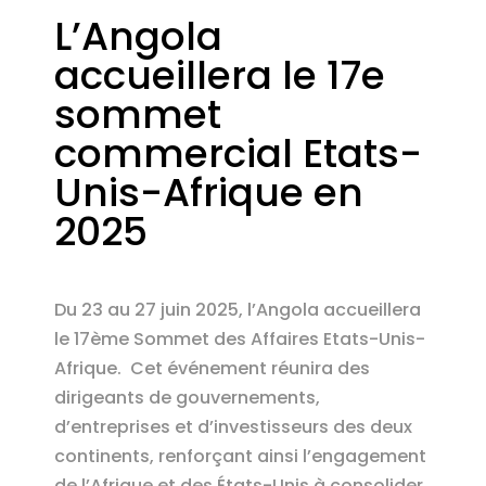
L’Angola
accueillera le 17e
sommet
commercial Etats-
Unis-Afrique en
2025
Du 23 au 27 juin 2025, l’Angola accueillera
le 17ème Sommet des Affaires Etats-Unis-
Afrique. Cet événement réunira des
dirigeants de gouvernements,
d’entreprises et d’investisseurs des deux
continents, renforçant ainsi l’engagement
de l’Afrique et des États-Unis à consolider