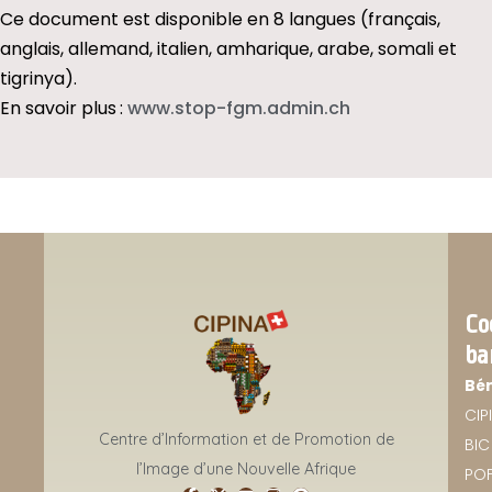
Ce document est disponible en 8 langues (français,
anglais, allemand, italien, amharique, arabe, somali et
tigrinya).
En savoir plus :
www.stop-fgm.admin.ch
Co
ba
Bén
CIP
Centre d’Information et de Promotion de
BIC 
l’Image d’une Nouvelle Afrique
POF