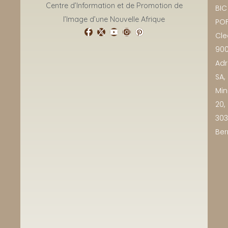
Centre d’Information et de Promotion de
BIC 
l’Image d’une Nouvelle Afrique
POF
Cle
90
Adr
SA,
Min
20,
30
Ber