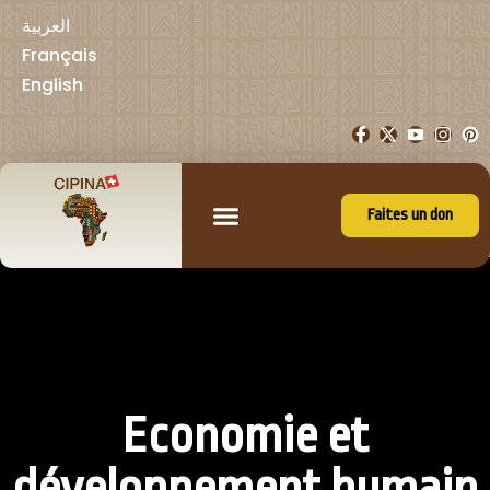
العربية
Français
English
Faites un don
Economie et
développement humain