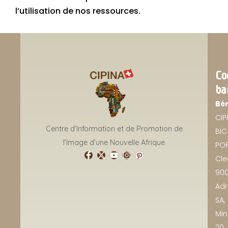
l’utilisation de nos ressources.
Co
ba
Bén
CIP
Centre d’Information et de Promotion de
BIC 
l’Image d’une Nouvelle Afrique
POF
Cle
90
Adr
SA,
Min
20,