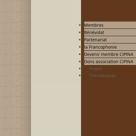
Membres
Bénévolat
Partenariat
la Francophonie
Devenir membre CIPINA
Dons association CIPINA
Projets
Thématiques