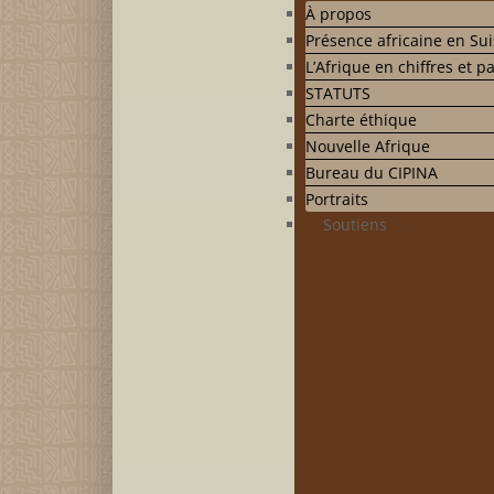
À propos
Présence africaine en Su
L’Afrique en chiffres et p
STATUTS
Charte éthique
Nouvelle Afrique
Bureau du CIPINA
Portraits
Soutiens